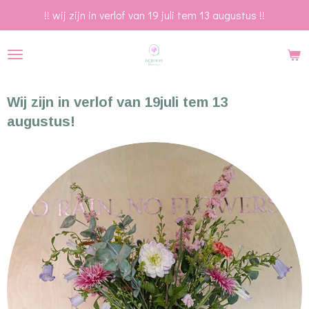
!! wij zijn in verlof van 19 juli tem 13 augustus !!
Ga
direct
naar
de
hoofdinhoud
Wij zijn in verlof van 19juli tem 13
augustus!