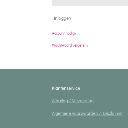
Inloggen
Account nodig?
Wachtwoord vergeten?
Klantenservice
Afhaling / Verzending
Algemene voorwaarden / Disclaimer