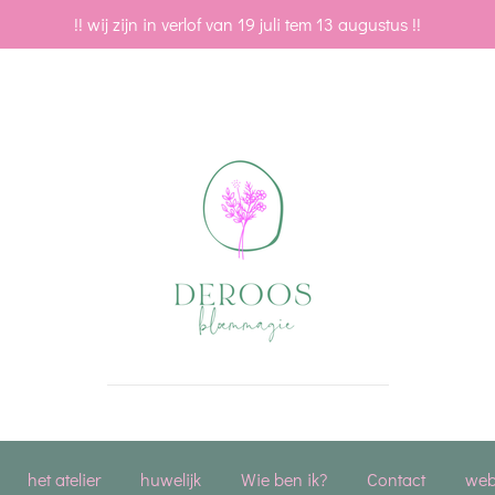
!! wij zijn in verlof van 19 juli tem 13 augustus !!
het atelier
huwelijk
Wie ben ik?
Contact
we