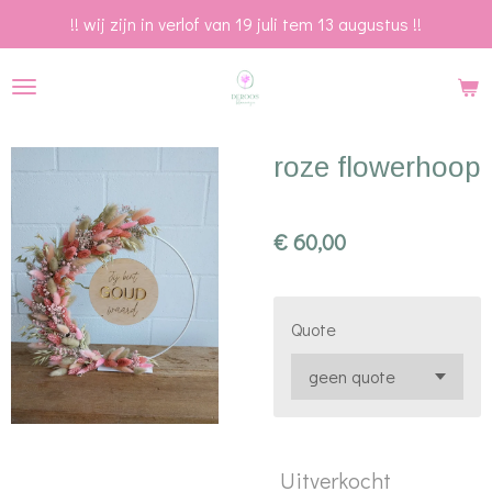
!! wij zijn in verlof van 19 juli tem 13 augustus !!
Ga
direct
naar
de
hoofdinhoud
roze flowerhoop
€ 60,00
Quote
Uitverkocht