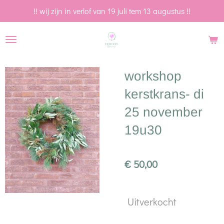
!! wij zijn in verlof van 19 juli tem 13 augustus !!
Ga
direct
naar
de
hoofdinhoud
workshop
kerstkrans- di
25 november
19u30
€ 50,00
Uitverkocht