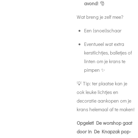
avond
! 🎅
Wat breng je zelf mee?
Een (snoei)schaar
Eventueel wat extra
kerstlichtjes, balletjes of
linten om je krans te
pimpen ✨
💡 Tip: ter plaatse kan je
ook leuke lichtjes en
decoratie aankopen om je
krans helemaal af te maken!
Opgelet! De worshop gaat
door in De Knapzak pop-