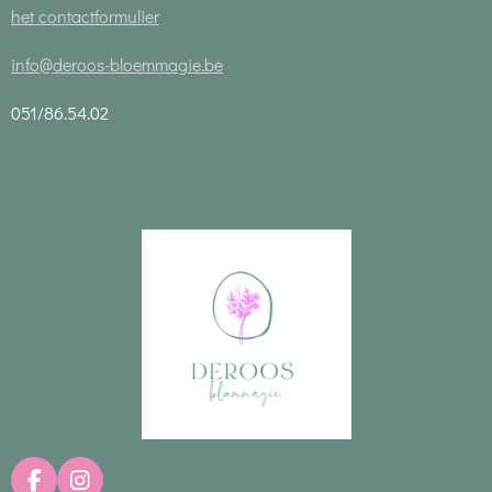
het contactformulier
info@deroos-bloemmagie.be
051/86.54.02
F
I