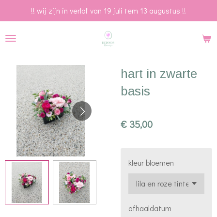
!! wij zijn in verlof van 19 juli tem 13 augustus !!
Ga
direct
naar
de
hoofdinhoud
hart in zwarte
basis
€ 35,00
kleur bloemen
afhaaldatum