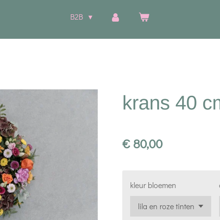
B2B
krans 40 c
€ 80,00
kleur bloemen