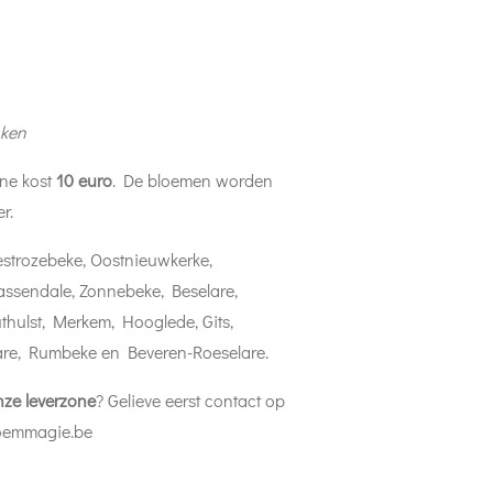
nken
ne kost
10 euro
. De bloemen worden
er.
estrozebeke, Oostnieuwkerke,
assendale, Zonnebeke, Beselare,
hulst, Merkem, Hooglede, Gits,
are, Rumbeke en Beveren-Roeselare.
nze leverzone
? Gelieve eerst contact op
loemmagie.be