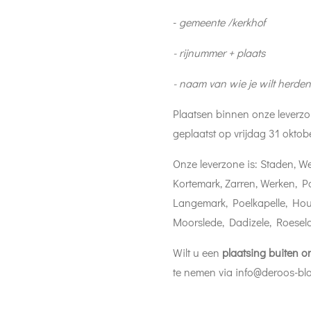
-
gemeente /kerkhof
- rijnummer + plaats
- naam van wie je wilt herde
Plaatsen binnen onze leverzo
geplaatst op vrijdag 31 oktob
Onze leverzone is: Staden, W
Kortemark, Zarren, Werken, P
Langemark, Poelkapelle, Hout
Moorslede, Dadizele, Roesel
Wilt u een
plaatsing buiten o
te nemen via info@deroos-b