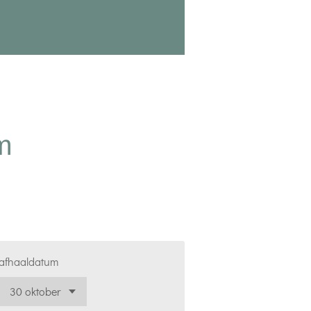
m
afhaaldatum