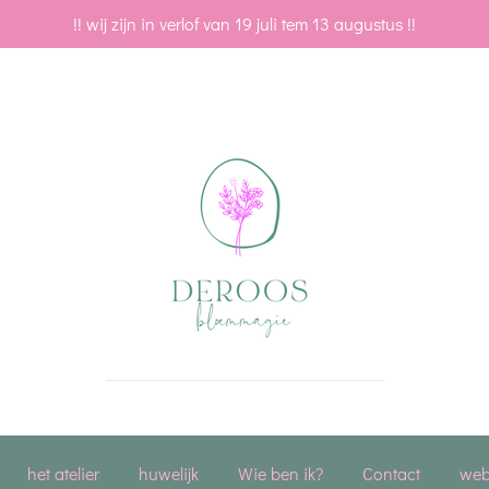
!! wij zijn in verlof van 19 juli tem 13 augustus !!
het atelier
huwelijk
Wie ben ik?
Contact
we