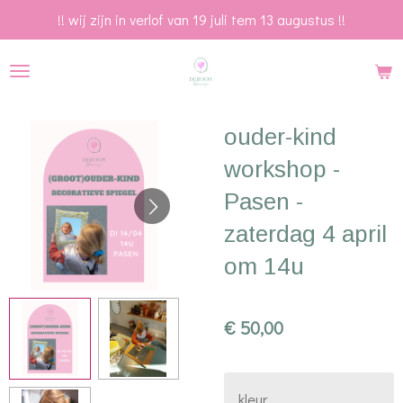
!! wij zijn in verlof van 19 juli tem 13 augustus !!
Ga
direct
naar
de
hoofdinhoud
ouder-kind
workshop -
Pasen -
zaterdag 4 april
om 14u
€ 50,00
kleur