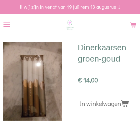
!! wij zijn in verlof van 19 juli tem 13 augustus !!
Ga
direct
naar
de
hoofdinhoud
Dinerkaarsen
groen-goud
€ 14,00
In winkelwagen