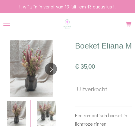
!! wij zijn in verlof van 19 juli tem 13 augustus !!
Ga
direct
naar
de
hoofdinhoud
Boeket Eliana M
€ 35,00
Uitverkocht
Een romantisch boeket in
lichtroze tinten.