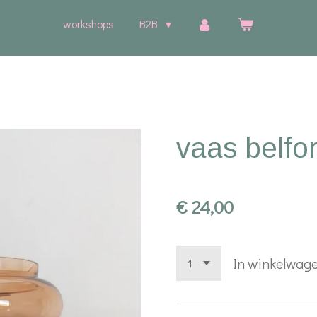
workshops
B2B
vaas belfo
€ 24,00
In winkelwag