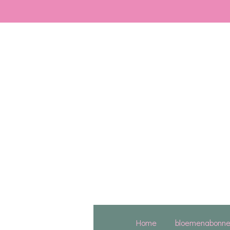
Ga
direct
naar
de
hoofdinhoud
Home
bloemenabonn